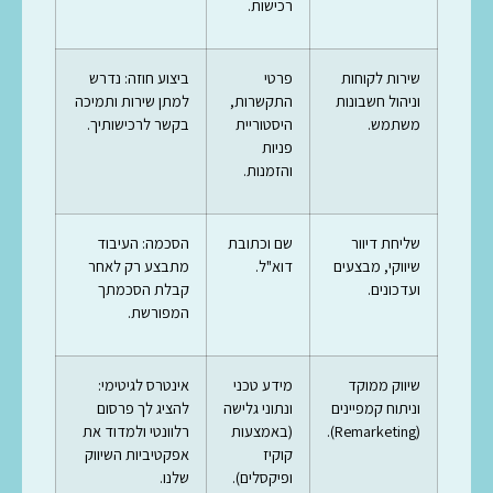
רכישות.
שירות לקוחות
פרטי
ביצוע חוזה: נדרש
וניהול חשבונות
התקשרות,
למתן שירות ותמיכה
משתמש.
היסטוריית
בקשר לרכישותיך.
פניות
והזמנות.
שליחת דיוור
שם וכתובת
הסכמה: העיבוד
שיווקי, מבצעים
דוא"ל.
מתבצע רק לאחר
ועדכונים.
קבלת הסכמתך
המפורשת.
שיווק ממוקד
מידע טכני
אינטרס לגיטימי:
וניתוח קמפיינים
ונתוני גלישה
להציג לך פרסום
(Remarketing).
(באמצעות
רלוונטי ולמדוד את
קוקיז
אפקטיביות השיווק
ופיקסלים).
שלנו.