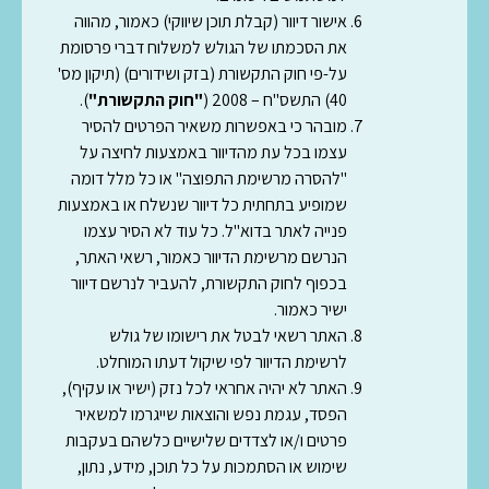
אישור דיוור (קבלת תוכן שיווקי) כאמור, מהווה
את הסכמתו של הגולש למשלוח דברי פרסומת
על-פי חוק התקשורת (בזק ושידורים) (תיקון מס'
40) התשס"ח – 2008 (
"חוק התקשורת"
).
מובהר כי באפשרות משאיר הפרטים להסיר
עצמו בכל עת מהדיוור באמצעות לחיצה על
"להסרה מרשימת התפוצה" או כל מלל דומה
שמופיע בתחתית כל דיוור שנשלח או באמצעות
פנייה לאתר בדוא"ל. כל עוד לא הסיר עצמו
הנרשם מרשימת הדיוור כאמור, רשאי האתר,
בכפוף לחוק התקשורת, להעביר לנרשם דיוור
ישיר כאמור.
האתר רשאי לבטל את רישומו של גולש
לרשימת הדיוור לפי שיקול דעתו המוחלט.
האתר לא יהיה אחראי לכל נזק (ישיר או עקיף),
הפסד, עגמת נפש והוצאות שייגרמו למשאיר
פרטים ו/או לצדדים שלישיים כלשהם בעקבות
שימוש או הסתמכות על כל תוכן, מידע, נתון,