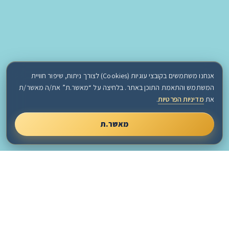
אנחנו משתמשים בקובצי עוגיות (Cookies) לצורך ניתוח, שיפור חוויית
המשתמש והתאמת התוכן באתר. בלחיצה על “מאשר.ת” את/ה מאשר/ת
את
מדיניות הפרטיות
.
מאשר.ת
גולד שיווק והפצה
ת.ד. 5532 ירושלים
מיקוד 9105401