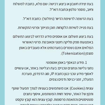
בעת יצירת חשבון או ביצוע רכישה
: שם מלא, כתובת למשלוח
וחיוב, מספר טלפון וכתובת דוא"ל.
בעת הרשמה לרשימת הדיוור (ניוזלטר)
: כתובת דוא"ל.
בעת פנייה לשירות הלקוחות
: תוכן פנייתך ופרטי התקשרות.
בעת ביצוע תשלום
: אנו אוספים מידע הדרוש לביצוע התשלום
באמצעות ספק סליקה חיצוני ומאובטח. פרטי האשראי
המלאים אינם נשמרים במערכותינו אלא מעובדים באופן
מוצפן (Tokenization).
מידע הנאסף באופן אוטומטי:
נתוני גלישה ונתונים טכניים
: בעת הגלישה באתר, אנו עשויים
לאסוף מידע טכני כגון כתובת IP, סוג הדפדפן, מערכת
הפעלה, זמני כניסה ודפים נצפים.
עוגיות (Cookies)
: אנו משתמשים בעוגיות לצורך תפעול שוטף
ותקין של האתר, שיפור חווית המשתמש, איסוף נתונים
סטטיסטיים והתאמת פרסומות. קובץ עוגיות הוא קובץ טקסט