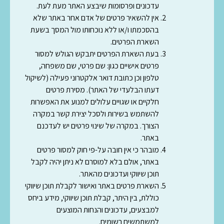
עדכונים ופרסומות שיבצע האתר מעת לעת.
אין להשאיר פרטים של אדם אחר באתר שלא
בהסכמתו ו/או ללא נוכחותו מול המסך בשעת
השארת הפרטים.
בעת השארת הפרטים יתבקש הגולש למסור
פרטים אישיים כגון: שם פרטי, שם משפחה,
טלפון וכן כתובת דואר אלקטרוני פעילה (לשיקול
דעתו הבלעדי של האתר). מסירת פרטים
חלקיים או שגויים עלולים למנוע את האפשרות
להשתמש בשירות ולסכל יצירת קשר במקרה
הצורך. במקרה של שינוי פרטים יש לעדכנם
באתר.
מובהר כי אין חובה על-פי חוק למסור פרטים
באתר, אולם בלא למוסרם לא ניתן יהיה לקבל
תוכן שיווקי ועדכונים מהאתר.
השארת פרטים באתר ואישור לקבלת תוכן שיווקי
כוללת, בין היתר, קבלת תוכן שיווקי, מידע ביחס
למבצעים, עדכונים והנחות המוצעים
למשתמשים רשומים.