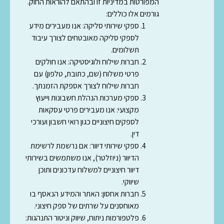
המפורטות במדיניות זו ובהתאם להוראות החוק.
גורמים אלו כוללים:
ספקי שירותי סליקה:
אנו מעבירים מידע
לספקי סליקה מאובטחים לצורך עיבוד
תשלומים.
חברות שילוח ולוגיסטיקה:
אנו חולקים
פרטי משלוח (שם, כתובת, טלפון) עם
חברות שילוח לצורך אספקת הזמנתך.
ספקי מערכות הנהלת חשבונות וייעוץ
מקצועי:
אנו מעבירים פרטי עסקאות
לספקים חיצוניים כגון רואי חשבון ועורכי
דין.
ספקי שירותי דיוור:
אם נרשמת לרשימת
הדיוור (ניוזלטר), אנו משתמשים בשירותי
דיוור חיצוניים למשלוח עדכונים ותוכן
שיווקי.
חברות אחסון:
האתר והמידע הנאסף בו
מאוחסנים על שרתים של ספק חיצוני.
פלטפורמות ניתוח, שיווק וניטור התנהגות: