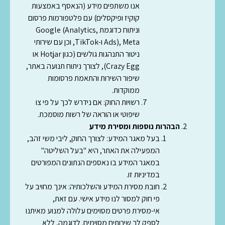
אנו משתפים מידע (הנאסף באמצעות
קוקיז ופיקסלים) עם פלטפורמות פרסום
וניתוח כדוגמת Google (Analytics,
Ads), Meta ו-TikTok, וכן עם שירותי
ניטור התנהגות גולשים (כגון Hotjar או
Crazy Egg), לצורך ניתוח תנועה באתר,
שיפור השירות והתאמת פרסומות
ממוקדות.
רשויות החוק:
אם נידרש לכך על פי צו
שיפוטי או הוראה של רשות מוסמכת.
הבהרות נוספות ומסירת מידע
בעל מאגר המידע
: לצורך החוק, ליבי משי זהב,
המפעילה את האתר, היא "בעל השליטה"
במאגר המידע בו נאספים הנתונים המפורטים
במדיניות זו.
חובת מסירת המידע והשלכותיה
: אינך מחויב על
פי חוק למסור לנו מידע אישי. עם זאת,
אי-מסירת פרטים מסוימים עלולה למנוע מאיתנו
לספק לך שירותים מסוימים. לדוגמה, ללא