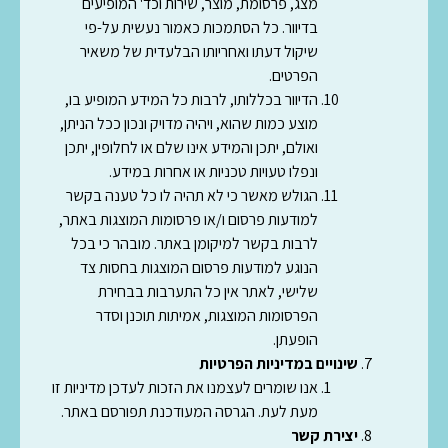
מצג, פרסומת, מוצר, שירות וכד' המופיעים
בדיוור. כל הסתמכות כאמור נעשית על-פי
שיקול דעתו ואחריותו הבלעדית של משאיר
הפרטים.
הדיוור בכללותו, לרבות כל המידע המופיע בו,
מוצע כמות שהוא, ויהיה מדויק ונכון ככל הניתן,
ואולם, יתכן והמידע אינו שלם או לחלופין, יתכן
ונפלו טעויות טכניות או אחרות במידע.
הגולש מאשר כי לא תהיה לו כל טענה בקשר
למודעות פרסום ו/או פרסומות המוצגות באתר,
לרבות בקשר למיקומן באתר. מובהר כי בכל
הנוגע למודעות פרסום המוצגות בחסות צד
שלישי, לאתר אין כל התערבות בבחירת
הפרסומות המוצגות, אמיתות תוכנן וסדר
הופעתן.
שינויים במדיניות הפרטיות
אנו שומרים לעצמנו את הזכות לעדכן מדיניות זו
מעת לעת. הגרסה המעודכנת תפורסם באתר.
יצירת קשר