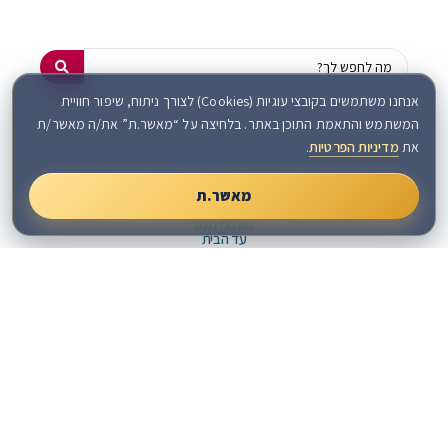
אנחנו משתמשים בקובצי עוגיות (Cookies) לצורך ניתוח, שיפור חוויית
המשתמש והתאמת התוכן באתר. בלחיצה על “מאשר.ת” את/ה מאשר/ת
את
מדיניות הפרטיות
.
מאשר.ת
משלוח חינם
עד הבית
בקניה מעל 199 ש"ח
אספקה מהירה
מענה
קניה
7 ימי עבודה
אנושי
מאובטחת
בישראל
הפופולריים ביותר