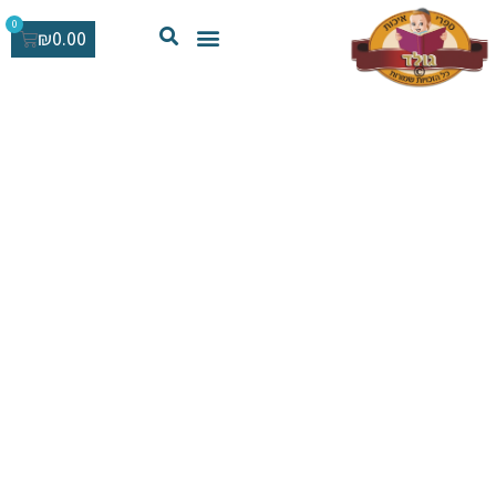
0
₪
0.00