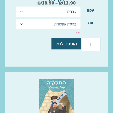
₪
18.90
–
₪
12.90
שפה
סוג
נקה
הוספה לסל