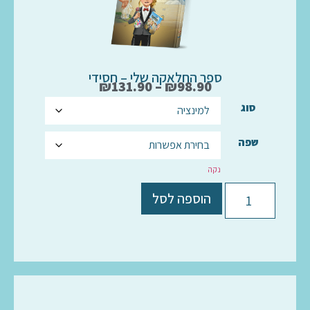
ספר החלאקה שלי – חסידי
₪
131.90
–
₪
98.90
סוג
שפה
נקה
הוספה לסל