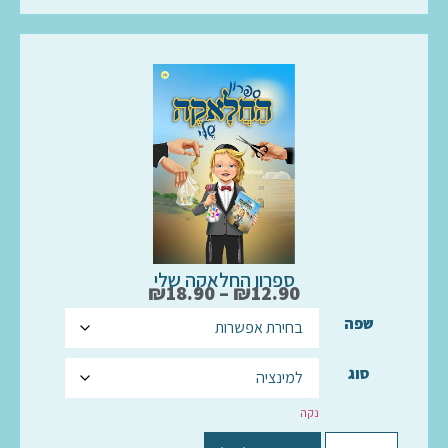
ספרון החלאקה שלי
₪
18.90
–
₪
12.90
שפה
סוג
נקה