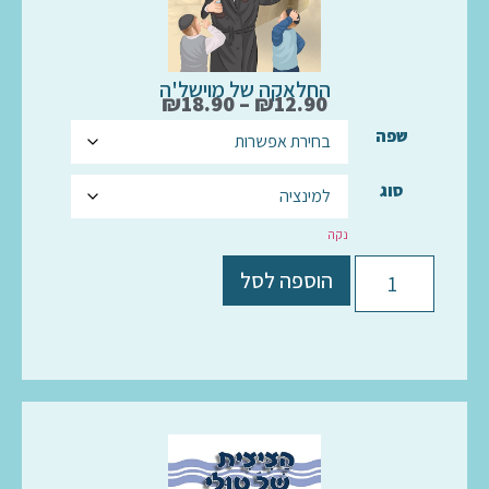
החלאקה של מוישל'ה
₪
18.90
–
₪
12.90
שפה
סוג
נקה
הוספה לסל