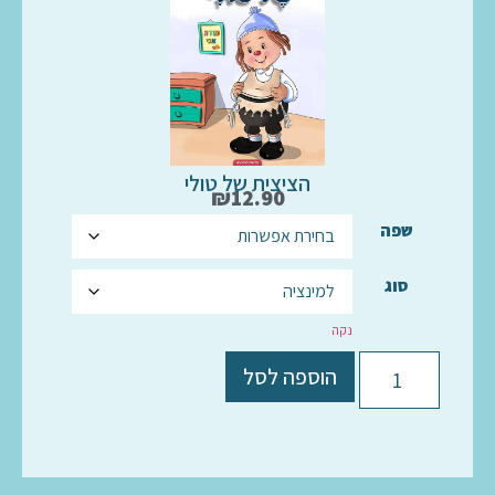
הציצית של טולי
₪
12.90
שפה
סוג
נקה
הוספה לסל