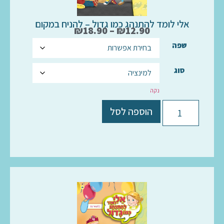
אלי לומד להתנהג כמו גדול – להניח במקום
₪
18.90
–
₪
12.90
שפה
סוג
נקה
הוספה לסל