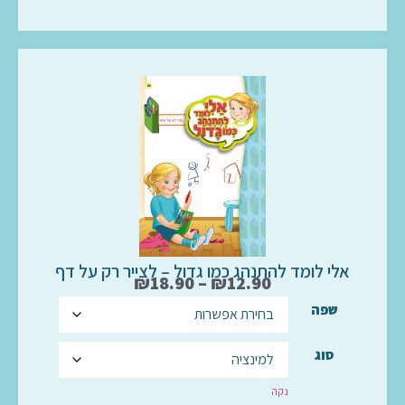
אלי לומד להתנהג כמו גדול – לצייר רק על דף
₪
18.90
–
₪
12.90
שפה
סוג
נקה