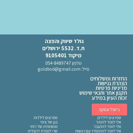
גולד שיווק והפצה
ת.ד. 5532 ירושלים
מיקוד 9105401
טלפון 054-8489747
מייל:
goldbsd@gmail.com
החזרות ומשלוחים
הצהרת נגישות
מדיניות פרטיות
תקנון אתר ותנאי שימוש
זכות העיון במידע
ביטול עסקה
ספרונים לילדים
ספרונים לילדות
אלי לומד להזהר
בגן של ציפי
אלי לומד להתגבר
מחוויותיה של רותי
אלי לומד להתמודד עם רגשות
שרי לומדת להצליח