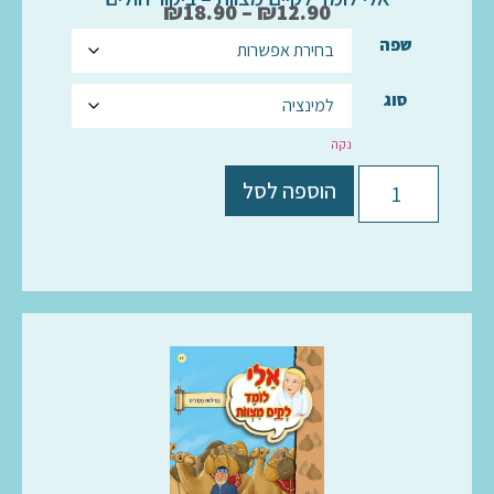
₪
18.90
–
₪
12.90
שפה
סוג
נקה
הוספה לסל