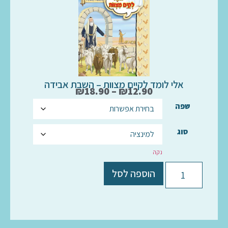
אלי לומד לקיים מצוות – השבת אבידה
₪
18.90
–
₪
12.90
שפה
סוג
נקה
הוספה לסל