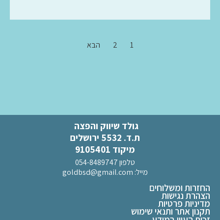
1
2
הבא
גולד שיווק והפצה
ת.ד. 5532 ירושלים
מיקוד 9105401
טלפון 054-8489747
מייל:
goldbsd@gmail.com
החזרות ומשלוחים
הצהרת נגישות
מדיניות פרטיות
תקנון אתר ותנאי שימוש
זכות העיון במידע