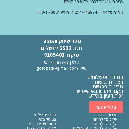
צריכים שנעזור לכם? צרו איתנו קשר!
מענה טלפוני: 054-8489747 בין השעות: 10:00-15:00
גולד שיווק והפצה
ת.ד. 5532 ירושלים
מיקוד 9105401
טלפון 054-8489747
מייל:
goldbsd@gmail.com
החזרות ומשלוחים
הצהרת נגישות
מדיניות פרטיות
תקנון אתר ותנאי שימוש
זכות העיון במידע
ביטול עסקה
ספרונים לילדים
ספרונים לילדות
אלי לומד להזהר
בגן של ציפי
אלי לומד להתגבר
מחוויותיה של רותי
אלי לומד להתמודד עם רגשות
שרי לומדת להצליח