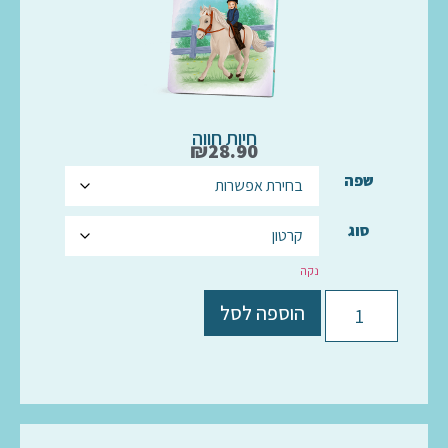
חיות חווה
₪
28.90
שפה
סוג
נקה
הוספה לסל