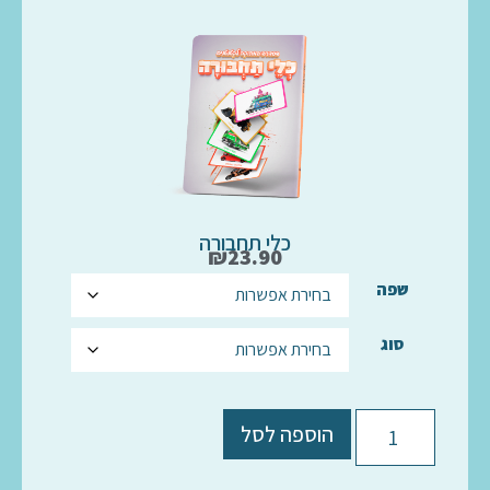
כלי תחבורה
₪
23.90
שפה
סוג
הוספה לסל