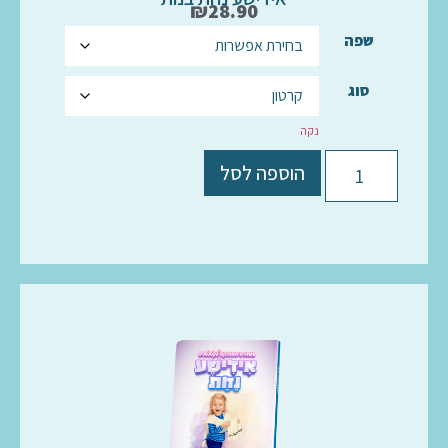
₪
28.90
שפה
סוג
נקה
הוספה לסל