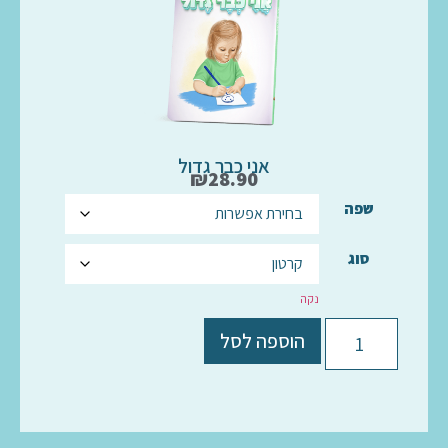
אני כבר גדול
₪
28.90
שפה
סוג
נקה
הוספה לסל