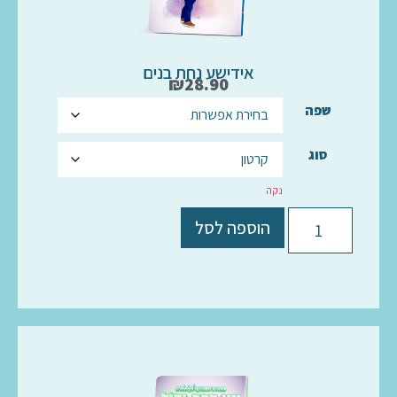
אידישע נחת בנים
₪
28.90
שפה
סוג
נקה
הוספה לסל