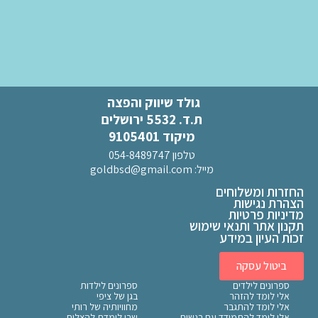
גולד שיווק והפצה
ת.ד. 5532 ירושלים
מיקוד 9105401
טלפון 054-8489747
מייל:
goldbsd@gmail.com
החזרות ומשלוחים
הצהרת נגישות
מדיניות פרטיות
תקנון אתר ותנאי שימוש
זכות העיון במידע
ביטול עסקה
ספרונים לילדים
ספרונים לילדות
אלי לומד להזהר
בגן של ציפי
אלי לומד להתגבר
מחוויותיה של רותי
אלי לומד להתמודד עם רגשות
שרי לומדת להצליח