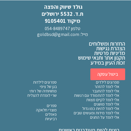
גולד שיווק והפצה
ת.ד. 5532 ירושלים
מיקוד 9105401
טלפון 054-8489747
מייל:
goldbsd@gmail.com
החזרות ומשלוחים
הצהרת נגישות
מדיניות פרטיות
תקנון אתר ותנאי שימוש
זכות העיון במידע
ביטול עסקה
ספרונים לילדים
ספרונים לילדות
אלי לומד להזהר
בגן של ציפי
אלי לומד להתגבר
מחוויותיה של רותי
אלי לומד להתמודד עם רגשות
שרי לומדת להצליח
אלי לומד לקיים מצוות
אלי לומד מושגים
ספרים
אלי לומד להיות כמו גדול
מוצרי חלאקה
אלי לומד מידות ומעשים טובים
פאזלים
אלי לומד על החגים
רביעיות
רוצים להיות מעודכנים ראשונים