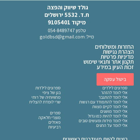
גולד שיווק והפצה
ת.ד. 5532 ירושלים
מיקוד 9105401
טלפון 054-8489747
מייל:
goldbsd@gmail.com
החזרות ומשלוחים
הצהרת נגישות
מדיניות פרטיות
תקנון אתר ותנאי שימוש
זכות העיון במידע
ביטול עסקה
ספרונים לילדים
ספרונים לילדות
אלי לומד להזהר
בגן של ציפי
אלי לומד להתגבר
מחוויותיה של רותי
אלי לומד להתמודד עם רגשות
שרי לומדת להצליח
אלי לומד לקיים מצוות
אלי לומד מושגים
ספרים
אלי לומד להיות כמו גדול
מוצרי חלאקה
אלי לומד מידות ומעשים טובים
פאזלים
אלי לומד על החגים
רביעיות
רוצים להיות מעודכנים ראשונים