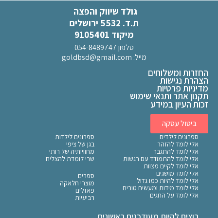
גולד שיווק והפצה
ת.ד. 5532 ירושלים
מיקוד 9105401
טלפון 054-8489747
מייל:
goldbsd@gmail.com
החזרות ומשלוחים
הצהרת נגישות
מדיניות פרטיות
תקנון אתר ותנאי שימוש
זכות העיון במידע
ביטול עסקה
ספרונים לילדים
ספרונים לילדות
אלי לומד להזהר
בגן של ציפי
אלי לומד להתגבר
מחוויותיה של רותי
אלי לומד להתמודד עם רגשות
שרי לומדת להצליח
אלי לומד לקיים מצוות
אלי לומד מושגים
ספרים
אלי לומד להיות כמו גדול
מוצרי חלאקה
אלי לומד מידות ומעשים טובים
פאזלים
אלי לומד על החגים
רביעיות
רוצים להיות מעודכנים ראשונים