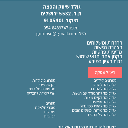
גולד שיווק והפצה
ת.ד. 5532 ירושלים
מיקוד 9105401
טלפון 054-8489747
מייל:
goldbsd@gmail.com
החזרות ומשלוחים
הצהרת נגישות
מדיניות פרטיות
תקנון אתר ותנאי שימוש
זכות העיון במידע
ביטול עסקה
ספרונים לילדים
ספרונים לילדות
אלי לומד להזהר
בגן של ציפי
אלי לומד להתגבר
מחוויותיה של רותי
אלי לומד להתמודד עם רגשות
שרי לומדת להצליח
אלי לומד לקיים מצוות
אלי לומד מושגים
ספרים
אלי לומד להיות כמו גדול
מוצרי חלאקה
אלי לומד מידות ומעשים טובים
פאזלים
אלי לומד על החגים
רביעיות
רוצים להיות מעודכנים ראשונים