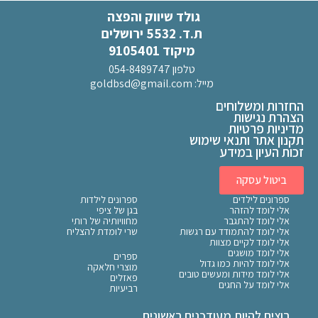
גולד שיווק והפצה
ת.ד. 5532 ירושלים
מיקוד 9105401
טלפון 054-8489747
מייל:
goldbsd@gmail.com
החזרות ומשלוחים
הצהרת נגישות
מדיניות פרטיות
תקנון אתר ותנאי שימוש
זכות העיון במידע
ביטול עסקה
ספרונים לילדים
ספרונים לילדות
אלי לומד להזהר
בגן של ציפי
אלי לומד להתגבר
מחוויותיה של רותי
אלי לומד להתמודד עם רגשות
שרי לומדת להצליח
אלי לומד לקיים מצוות
אלי לומד מושגים
ספרים
אלי לומד להיות כמו גדול
מוצרי חלאקה
אלי לומד מידות ומעשים טובים
פאזלים
אלי לומד על החגים
רביעיות
רוצים להיות מעודכנים ראשונים