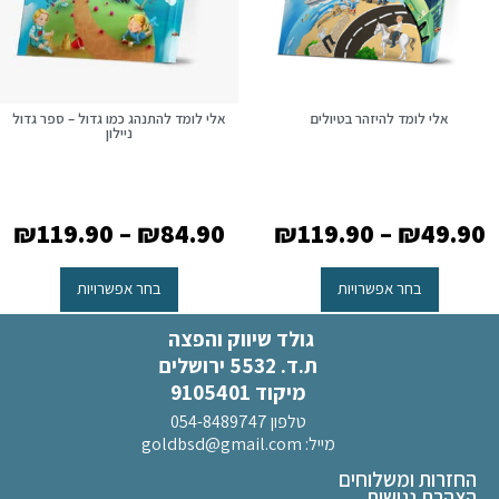
אלי לומד להיזהר בטיולים
אלי לומד להתנהג כמו גדול – ספר גדול
ניילון
₪
119.90
–
₪
84.90
₪
119.90
–
₪
49.90
בחר אפשרויות
בחר אפשרויות
גולד שיווק והפצה
ת.ד. 5532 ירושלים
מיקוד 9105401
טלפון 054-8489747
מייל:
goldbsd@gmail.com
החזרות ומשלוחים
הצהרת נגישות