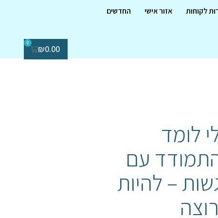
ות לקוחות
אזור אישי
החדשים
0
₪
0.00
י לומד
תמודד עם
שות – להיות
וצה