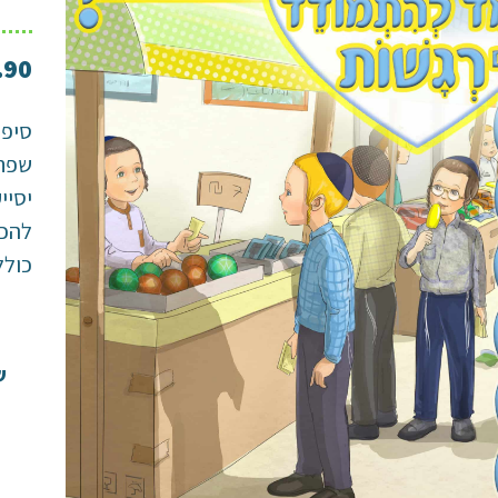
.90
סיפו
שפתו
יסיי
להכי
כולל
ש
ס