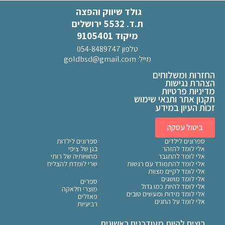
גולד שיווק והפצה
ת.ד. 5532 ירושלים
מיקוד 9105401
טלפון 054-8489747
מייל:
goldbsd@gmail.com
החזרות ומשלוחים
הצהרת נגישות
מדיניות פרטיות
תקנון אתר ותנאי שימוש
זכות העיון במידע
ביטול עסקה
ספרונים לילדים
ספרונים לילדות
אלי לומד להזהר
בגן של ציפי
אלי לומד להתגבר
מחוויותיה של רותי
אלי לומד להתמודד עם רגשות
שרי לומדת להצליח
אלי לומד לקיים מצוות
אלי לומד מושגים
ספרים
אלי לומד להיות כמו גדול
מוצרי חלאקה
אלי לומד מידות ומעשים טובים
פאזלים
אלי לומד על החגים
רביעיות
רוצים להיות מעודכנים ראשונים