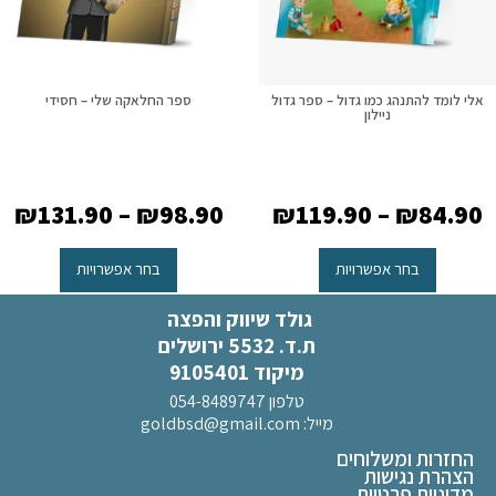
אלי לומד להתנהג כמו גדול – ספר גדול
ספר החלאקה שלי – חסידי
ניילון
₪
131.90
–
₪
98.90
₪
119.90
–
₪
84.90
בחר אפשרויות
בחר אפשרויות
גולד שיווק והפצה
ת.ד. 5532 ירושלים
מיקוד 9105401
טלפון 054-8489747
מייל:
goldbsd@gmail.com
החזרות ומשלוחים
הצהרת נגישות
מדיניות פרטיות