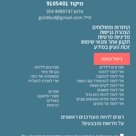
מיקוד 9105401
טלפון 054-8489747
מייל:
goldbsd@gmail.com
החזרות ומשלוחים
הצהרת נגישות
מדיניות פרטיות
תקנון אתר ותנאי שימוש
זכות העיון במידע
ביטול עסקה
ספרונים לילדים
ספרונים לילדות
אלי לומד להזהר
בגן של ציפי
אלי לומד להתגבר
מחוויותיה של רותי
אלי לומד להתמודד עם רגשות
שרי לומדת להצליח
אלי לומד לקיים מצוות
אלי לומד מושגים
ספרים
אלי לומד להיות כמו גדול
מוצרי חלאקה
אלי לומד מידות ומעשים טובים
פאזלים
אלי לומד על החגים
רביעיות
רוצים להיות מעודכנים ראשונים
על חדשות ומבצעים?