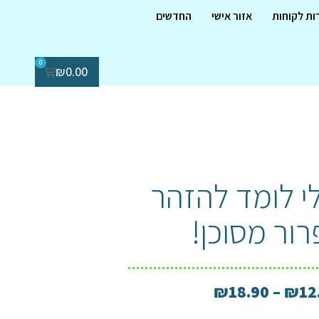
ות לקוחות
אזור אישי
החדשים
0
₪
0.00
י לומד להזהר
רור מסוכן!
₪
18.90
–
₪
12