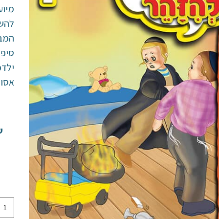
מיוע
להשת
המבו
סיפו
ילדכ
אסור
ש
ס