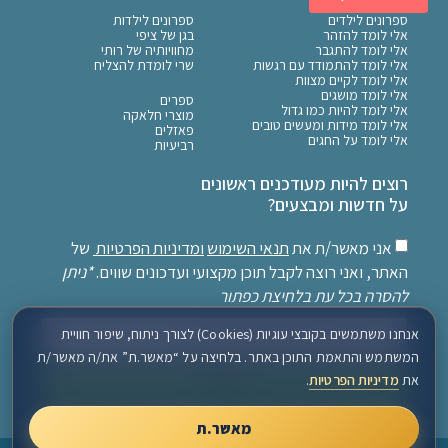
ספרונים לילדים
ספרונים לילדות
אלי לומד להזהר
בגן של ציפי
אלי לומד להתגבר
מחוויותיה של רותי
אלי לומד להתמודד עם רגשות
שרי לומדת להצליח
אלי לומד לקיים מצוות
אלי לומד מושגים
ספרים
אלי לומד להיות כמו גדול
מוצרי חלאקה
אלי לומד מידות ומעשים טובים
פאזלים
אלי לומד על החגים
רביעיות
רוצים להיות מעודכנים ראשונים
על חדשות ומבצעים?
אני מאשר/ת את
תנאי השימוש
ומדיניות הפרטיות
של
האתר, ואני רוצה לקבל תוכן מקצועי ועדכונים שווים.
*ניתן
להסרה בכל עת בלחיצת כפתור
אנחנו משתמשים בקובצי עוגיות (Cookies) לצורך ניתוח, שיפור חוויית
המשתמש והתאמת התוכן באתר. בלחיצה על “מאשר.ת” את/ה מאשר/ת
את
מדיניות הפרטיות
.
שלח
מאשר.ת