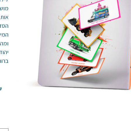
מושג
אותם
הסדר
המיל
ומהנ
יהוד
ברוח
ש
ס