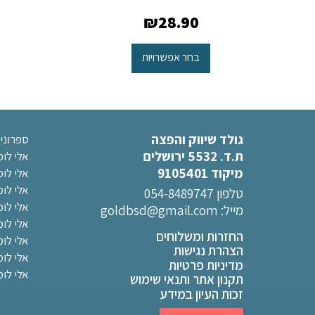
₪
28.90
בחר אפשרויות
גולד שיווק והפצה
ספרוני
ת.ד. 5532 ירושלים
אלי לו
מיקוד 9105401
אלי לו
אלי לו
טלפון 054-8489747
אלי לומ
מייל:
goldbsd@gmail.com
אלי לו
החזרות ומשלוחים
אלי לומ
הצהרת נגישות
אלי לו
מדיניות פרטיות
אלי לומ
תקנון אתר ותנאי שימוש
זכות העיון במידע