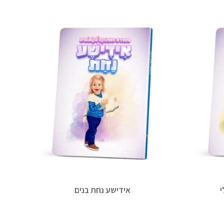
י
אידישע נחת בנים