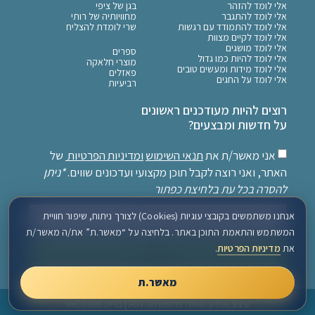
אלי לומד להזהר
בגן של ציפי
אלי לומד להתגבר
מחוויותיה של רותי
אלי לומד להתמודד עם רגשות
שרי לומדת להצליח
אלי לומד לקיים מצוות
אלי לומד מושגים
ספרים
אלי לומד להיות כמו גדול
מוצרי חלאקה
אלי לומד מידות ומעשים טובים
פאזלים
אלי לומד על החגים
רביעיות
רוצים להיות מעודכנים ראשונים
על חדשות ומבצעים?
אני מאשר/ת את
תנאי השימוש
ומדיניות הפרטיות
של
האתר, ואני רוצה לקבל תוכן מקצועי ועדכונים שווים.
*ניתן
להסרה בכל עת בלחיצת כפתור
אנחנו משתמשים בקובצי עוגיות (Cookies) לצורך ניתוח, שיפור חוויית
המשתמש והתאמת התוכן באתר. בלחיצה על “מאשר.ת” את/ה מאשר/ת
את
מדיניות הפרטיות
.
שלח
מאשר.ת
עיצוב ואיפיון האתר: פלטפורמה ADV
| בנייה:
weCodeIt