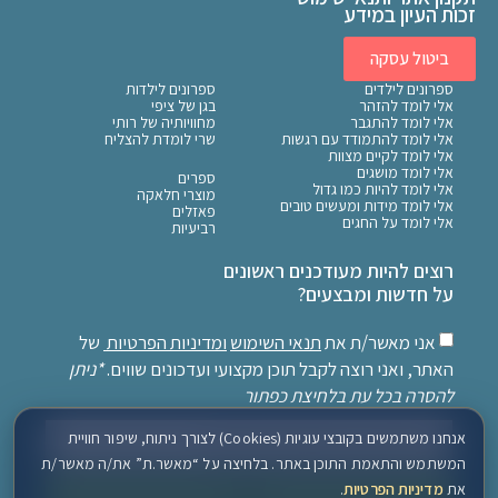
זכות העיון במידע
ביטול עסקה
ספרונים לילדים
ספרונים לילדות
אלי לומד להזהר
בגן של ציפי
אלי לומד להתגבר
מחוויותיה של רותי
אלי לומד להתמודד עם רגשות
שרי לומדת להצליח
אלי לומד לקיים מצוות
אלי לומד מושגים
ספרים
אלי לומד להיות כמו גדול
מוצרי חלאקה
אלי לומד מידות ומעשים טובים
פאזלים
אלי לומד על החגים
רביעיות
רוצים להיות מעודכנים ראשונים
על חדשות ומבצעים?
אני מאשר/ת את
תנאי השימוש
ומדיניות הפרטיות
של
האתר, ואני רוצה לקבל תוכן מקצועי ועדכונים שווים.
*ניתן
להסרה בכל עת בלחיצת כפתור
אנחנו משתמשים בקובצי עוגיות (Cookies) לצורך ניתוח, שיפור חוויית
המשתמש והתאמת התוכן באתר. בלחיצה על “מאשר.ת” את/ה מאשר/ת
את
מדיניות הפרטיות
.
שלח