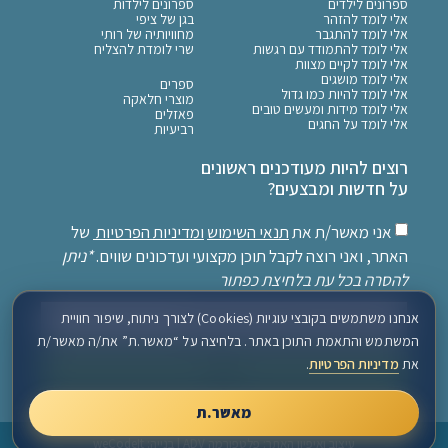
ספרונים לילדים
ספרונים לילדות
אלי לומד להזהר
בגן של ציפי
אלי לומד להתגבר
מחוויותיה של רותי
אלי לומד להתמודד עם רגשות
שרי לומדת להצליח
אלי לומד לקיים מצוות
אלי לומד מושגים
ספרים
אלי לומד להיות כמו גדול
מוצרי חלאקה
אלי לומד מידות ומעשים טובים
פאזלים
אלי לומד על החגים
רביעיות
רוצים להיות מעודכנים ראשונים
על חדשות ומבצעים?
אני מאשר/ת את
תנאי השימוש
ומדיניות הפרטיות
של
האתר, ואני רוצה לקבל תוכן מקצועי ועדכונים שווים.
*ניתן
להסרה בכל עת בלחיצת כפתור
אנחנו משתמשים בקובצי עוגיות (Cookies) לצורך ניתוח, שיפור חוויית
המשתמש והתאמת התוכן באתר. בלחיצה על “מאשר.ת” את/ה מאשר/ת
את
מדיניות הפרטיות
.
שלח
מאשר.ת
עיצוב ואיפיון האתר: פלטפורמה ADV
| בנייה:
weCodeIt