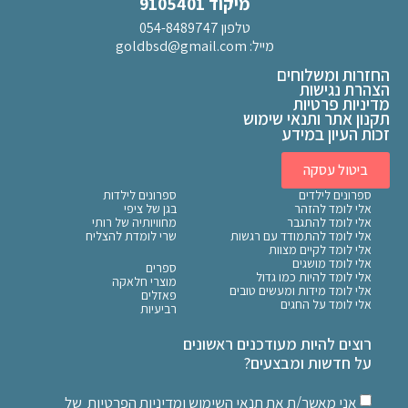
מיקוד 9105401
טלפון 054-8489747
מייל:
goldbsd@gmail.com
החזרות ומשלוחים
הצהרת נגישות
מדיניות פרטיות
תקנון אתר ותנאי שימוש
זכות העיון במידע
ביטול עסקה
ספרונים לילדים
ספרונים לילדות
אלי לומד להזהר
בגן של ציפי
אלי לומד להתגבר
מחוויותיה של רותי
אלי לומד להתמודד עם רגשות
שרי לומדת להצליח
אלי לומד לקיים מצוות
אלי לומד מושגים
ספרים
אלי לומד להיות כמו גדול
מוצרי חלאקה
אלי לומד מידות ומעשים טובים
פאזלים
אלי לומד על החגים
רביעיות
רוצים להיות מעודכנים ראשונים
על חדשות ומבצעים?
אני מאשר/ת את
תנאי השימוש
ומדיניות הפרטיות
של