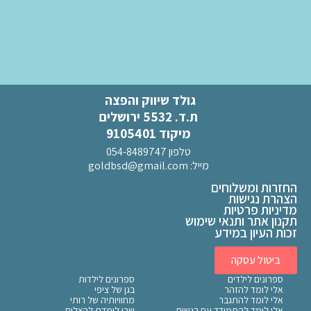
גולד שיווק והפצה
ת.ד. 5532 ירושלים
מיקוד 9105401
טלפון 054-8489747
מייל:
goldbsd@gmail.com
החזרות ומשלוחים
הצהרת נגישות
מדיניות פרטיות
תקנון אתר ותנאי שימוש
זכות העיון במידע
ביטול עסקה
ספרונים לילדים
ספרונים לילדות
אלי לומד להזהר
בגן של ציפי
אלי לומד להתגבר
מחוויותיה של רותי
אלי לומד להתמודד עם רגשות
שרי לומדת להצליח